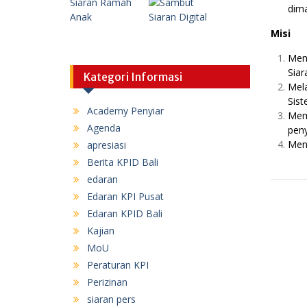
dima
Misi
Men
Siar
Kategori Informasi
Mel
Sist
Academy Penyiar
Mem
Agenda
peny
Meni
apresiasi
Berita KPID Bali
edaran
Edaran KPI Pusat
Edaran KPID Bali
Kajian
MoU
Peraturan KPI
Perizinan
siaran pers