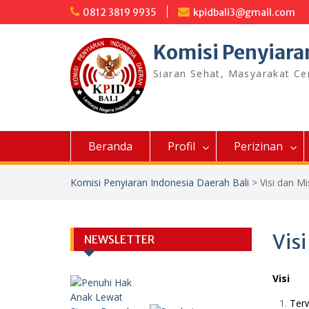
Skip
0812 3819 9935
kpidbali3@gmail.com
to
content
Komisi Penyiara
Siaran Sehat, Masyarakat C
Beranda
Profil
Perizinan
Komisi Penyiaran Indonesia Daerah Bali
>
Visi dan Mi
Visi
NEWSLETTER
Visi
Terw