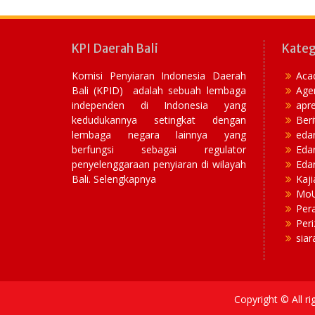
KPI Daerah Bali
Kateg
Komisi Penyiaran Indonesia Daerah
Aca
Bali (KPID) adalah sebuah lembaga
Age
independen di Indonesia yang
apre
kedudukannya setingkat dengan
Beri
lembaga negara lainnya yang
eda
berfungsi sebagai regulator
Eda
penyelenggaraan penyiaran di wilayah
Edar
Bali. Selengkapnya
Kaji
Mo
Per
Peri
siar
Copyright © All r