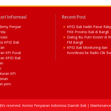
ori Informasi
Recent Post
demy Penyiar
KPID Bali Hadiri Pasar Rak
nda
PKK Provinsi Bali di Bangli
siasi
Dialog Ibu Putri Koster di 
ta KPID Bali
FM Bangli
ran
KPID Bali Monitoring dan
ran KPI Pusat
Koordinasi ke Radio Clik Ba
an KPID Bali
an
U
aturan KPI
zinan
an pers
ights reserved. Komisi Penyiaran Indonesia Daerah Bali | Maintenan