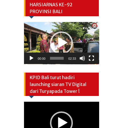
HARSIARNAS KE-92
PROVINSI BALI
Video
Player
00:00
02:33
KPID Bali turut hadiri
launching siaran TV Digital
dari Turyapada Tower !
Video
Player