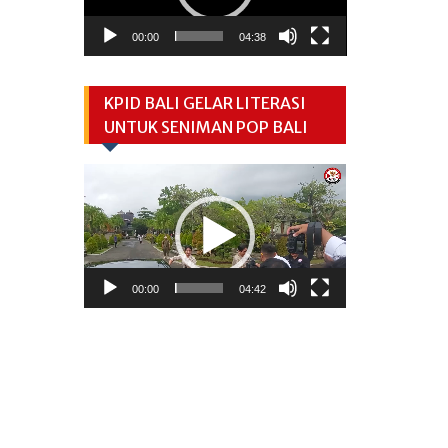
00:00
04:38
KPID BALI GELAR LITERASI
UNTUK SENIMAN POP BALI
Video
Player
00:00
04:42