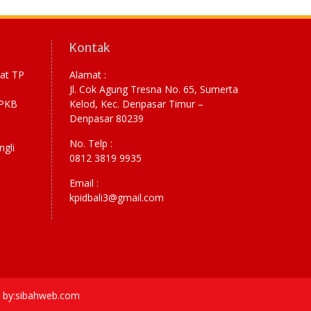
Kontak
yat TP
Alamat :
Jl. Cok Agung Tresna No. 65, Sumerta
RPKB
Kelod, Kec. Denpasar Timur –
Denpasar 80239
No. Telp :
ngli
0812 3819 9935
Email :
kpidbali3@gmail.com
ce by:sibahweb.com