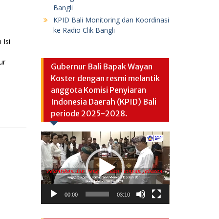
Bangli
KPID Bali Monitoring dan Koordinasi
ke Radio Clik Bangli
Isi
ur
Gubernur Bali Bapak Wayan
Koster dengan resmi melantik
anggota Komisi Penyiaran
Indonesia Daerah (KPID) Bali
periode 2025-2028.
Video
Player
00:00
03:10