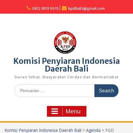
Skip
to
0812 3819 9935
kpidbali3@gmail.com
content
Komisi Penyiaran Indonesia
Daerah Bali
Siaran Sehat, Masyarakat Cerdas dan Bermartabat
Search
for:
Menu
Komisi Penyiaran Indonesia Daerah Bali
>
Agenda
>
FGD