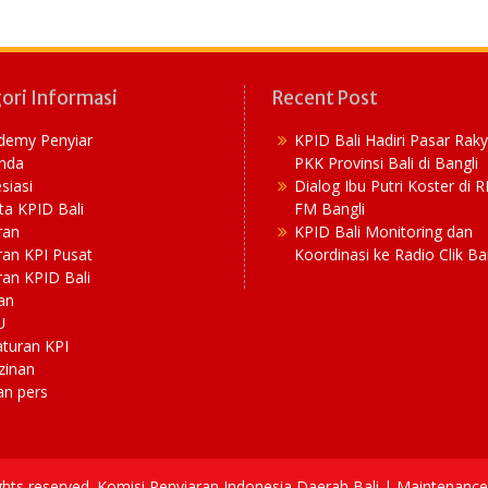
ori Informasi
Recent Post
demy Penyiar
KPID Bali Hadiri Pasar Rak
nda
PKK Provinsi Bali di Bangli
siasi
Dialog Ibu Putri Koster di 
ta KPID Bali
FM Bangli
ran
KPID Bali Monitoring dan
ran KPI Pusat
Koordinasi ke Radio Clik Ba
an KPID Bali
an
U
aturan KPI
zinan
an pers
ights reserved. Komisi Penyiaran Indonesia Daerah Bali | Maintenan