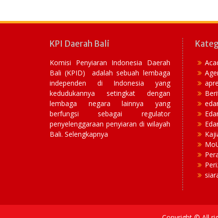
KPI Daerah Bali
Kateg
Komisi Penyiaran Indonesia Daerah
Aca
Bali (KPID) adalah sebuah lembaga
Age
independen di Indonesia yang
apre
kedudukannya setingkat dengan
Beri
lembaga negara lainnya yang
eda
berfungsi sebagai regulator
Eda
penyelenggaraan penyiaran di wilayah
Edar
Bali. Selengkapnya
Kaji
Mo
Per
Peri
siar
Copyright © All r