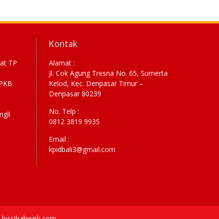
Kontak
yat TP
Alamat :
Jl. Cok Agung Tresna No. 65, Sumerta
RPKB
Kelod, Kec. Denpasar Timur –
Denpasar 80239
No. Telp :
ngli
0812 3819 9935
Email :
kpidbali3@gmail.com
ce by:sibahweb.com