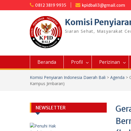
Skip
0812 3819 9935
kpidbali3@gmail.com
to
content
Komisi Penyiara
Siaran Sehat, Masyarakat C
Beranda
Profil
Perizinan
Komisi Penyiaran Indonesia Daerah Bali
>
Agenda
>
Kampus Jimbaran)
Gera
NEWSLETTER
Berm