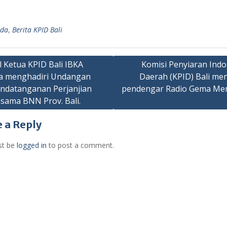
nda
,
Berita KPID Bali
l Ketua KPID Bali IBKA
Komisi Penyiaran Indo
a menghadiri Undangan
Daerah (KPID) Bali me
ation
ndatanganan Perjanjian
pendengar Radio Gema Me
asama BNN Prov. Bali.
 a Reply
st be
logged in
to post a comment.