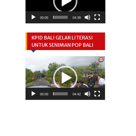
00:00
04:38
KPID BALI GELAR LITERASI
UNTUK SENIMAN POP BALI
Video
Player
00:00
04:42