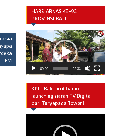
HARSIARNAS KE-92
PROVINSI BALI
Video
nesia
Player
nyapa
rdeka
FM
00:00
02:33
KPID Bali turut hadiri
launching siaran TV Digital
dari Turyapada Tower !
Video
Player