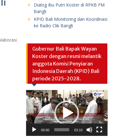
li
Dialog Ibu Putri Koster di RPKB FM
Bangli
KPID Bali Monitoring dan Koordinasi
ke Radio Clik Bangli
olaborasi
Gubernur Bali Bapak Wayan
Koster dengan resmi melantik
anggota Komisi Penyiaran
Indonesia Daerah (KPID) Bali
periode 2025-2028.
Video
Player
00:00
03:10