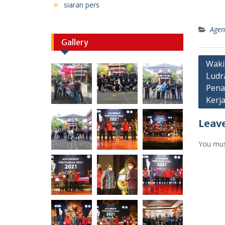
siaran pers
Age
Gallery
Post
Waki
Ludr
navig
Pena
Kerj
Leave
You mu