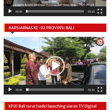
00:00
03:10
HARSIARNAS KE-92 PROVINSI BALI
Video
Player
00:00
02:33
KPID Bali turut hadiri launching siaran TV Digital