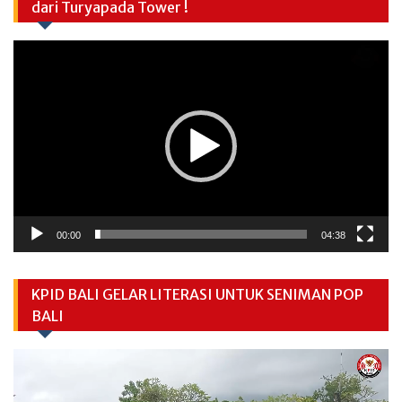
dari Turyapada Tower !
Video
Player
00:00
04:38
KPID BALI GELAR LITERASI UNTUK SENIMAN POP
BALI
Video
Player