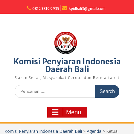
Skip
to
0812 3819 9935
kpidbali3@gmail.com
content
Komisi Penyiaran Indonesia
Daerah Bali
Siaran Sehat, Masyarakat Cerdas dan Bermartabat
Search
for:
Menu
Komisi Penyiaran Indonesia Daerah Bali
>
Agenda
>
Ketua