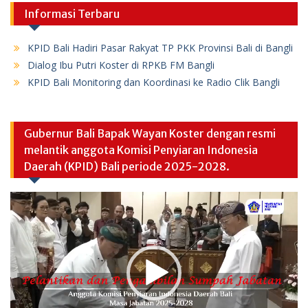
Informasi Terbaru
KPID Bali Hadiri Pasar Rakyat TP PKK Provinsi Bali di Bangli
Dialog Ibu Putri Koster di RPKB FM Bangli
KPID Bali Monitoring dan Koordinasi ke Radio Clik Bangli
Gubernur Bali Bapak Wayan Koster dengan resmi
melantik anggota Komisi Penyiaran Indonesia
Daerah (KPID) Bali periode 2025-2028.
Video
Player