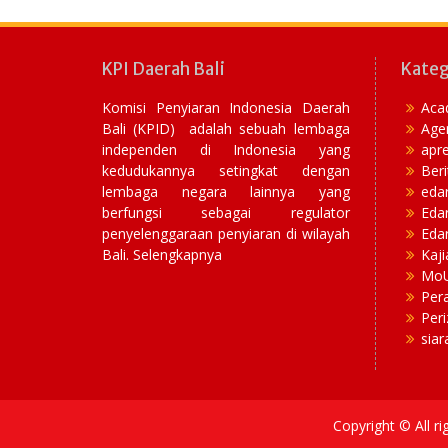
KPI Daerah Bali
Kateg
Komisi Penyiaran Indonesia Daerah
Aca
Bali (KPID) adalah sebuah lembaga
Age
independen di Indonesia yang
apre
kedudukannya setingkat dengan
Beri
lembaga negara lainnya yang
eda
berfungsi sebagai regulator
Eda
penyelenggaraan penyiaran di wilayah
Edar
Bali. Selengkapnya
Kaji
Mo
Per
Peri
siar
Copyright © All r