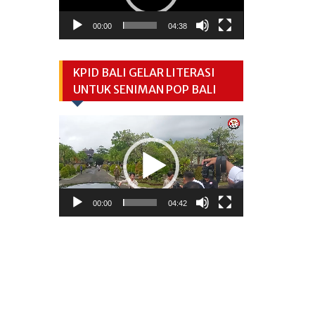
00:00
04:38
KPID BALI GELAR LITERASI
UNTUK SENIMAN POP BALI
Video
Player
00:00
04:42