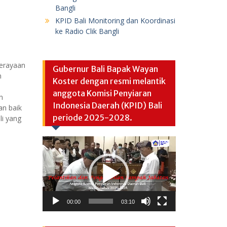
Bangli
KPID Bali Monitoring dan Koordinasi
ke Radio Clik Bangli
perayaan
Gubernur Bali Bapak Wayan
n
Koster dengan resmi melantik
anggota Komisi Penyiaran
n
Indonesia Daerah (KPID) Bali
an baik
periode 2025-2028.
li yang
Video
Player
00:00
03:10