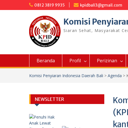
Skip
0812 3819 9935
kpidbali3@gmail.com
to
content
Komisi Penyiara
Siaran Sehat, Masyarakat C
Beranda
Profil
Perizinan
Komisi Penyiaran Indonesia Daerah Bali
>
Agenda
>
Kom
NEWSLETTER
(KP
kan