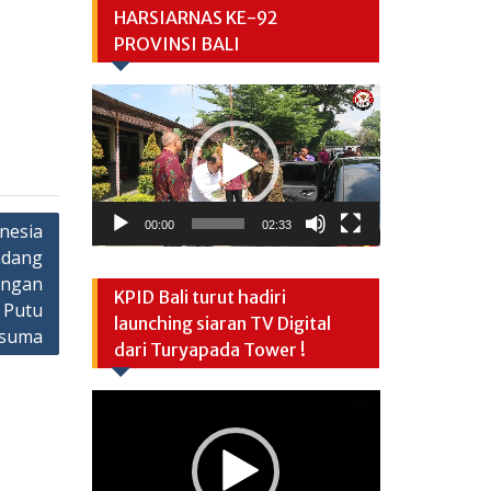
HARSIARNAS KE-92
PROVINSI BALI
Video
Player
00:00
02:33
nesia
ndang
engan
KPID Bali turut hadiri
 Putu
launching siaran TV Digital
usuma
dari Turyapada Tower !
Video
Player