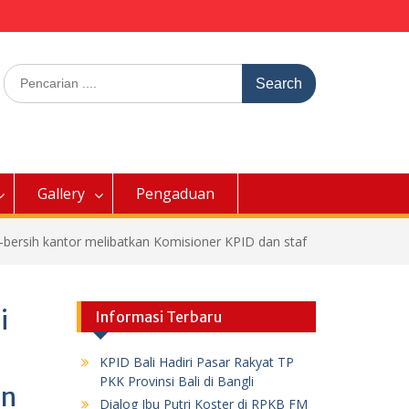
Search
for:
Gallery
Pengaduan
h-bersih kantor melibatkan Komisioner KPID dan staf
i
Informasi Terbaru
KPID Bali Hadiri Pasar Rakyat TP
PKK Provinsi Bali di Bangli
an
Dialog Ibu Putri Koster di RPKB FM