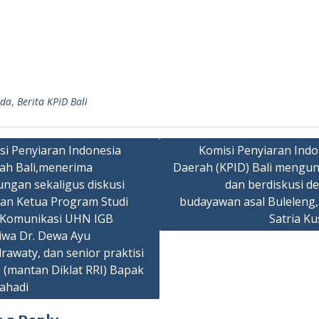
nda
,
Berita KPID Bali
si Penyiaran Indonesia
Komisi Penyiaran Indo
ah Bali,menerima
Daerah (KPID) Bali mengu
ation
ungan sekaligus diskusi
dan berdiskusi d
an Ketua Program Studi
budayawan asal Buleleng,
 Komunikasi UHN IGB
Satria K
iwa Dr. Dewa Ayu
rawaty, dan senior praktisi
o (mantan Diklat RRI) Bapak
ahadi