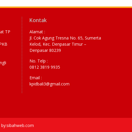
Kontak
yat TP
Alamat :
Jl. Cok Agung Tresna No. 65, Sumerta
RPKB
Kelod, Kec. Denpasar Timur –
Denpasar 80239
No. Telp :
ngli
0812 3819 9935
Email :
kpidbali3@gmail.com
ce by:sibahweb.com