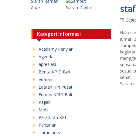
staf
Sept
Halo sa
Kategori Informasi
Jumat, 
Tumpek 
Academy Penyiar
kegiatan
Agenda
menggel
apresiasi
suasana 
sesuai t
Berita KPID Bali
sehat.
edaran
Siaran 
Edaran KPI Pusat
Edaran KPID Bali
Kajian
MoU
Peraturan KPI
Perizinan
siaran pers