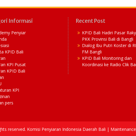
ori Informasi
Recent Post
demy Penyiar
KPID Bali Hadiri Pasar Rak
nda
PKK Provinsi Bali di Bangli
siasi
Dialog Ibu Putri Koster di 
ta KPID Bali
FM Bangli
ran
KPID Bali Monitoring dan
ran KPI Pusat
Koordinasi ke Radio Clik Ba
an KPID Bali
an
U
aturan KPI
zinan
an pers
ights reserved. Komisi Penyiaran Indonesia Daerah Bali | Maintenan