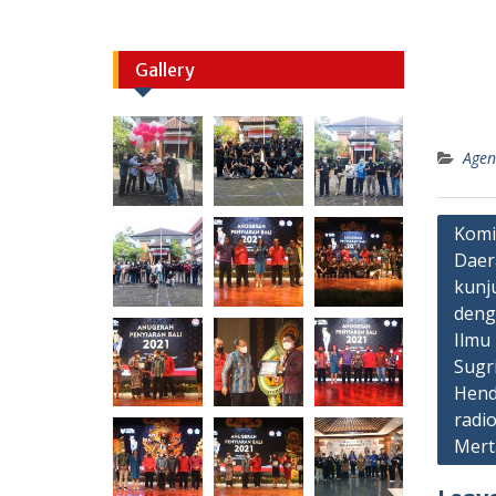
Gallery
Age
Post
Komi
Daer
navig
kunj
deng
Ilmu
Sugr
Hend
radi
Mert