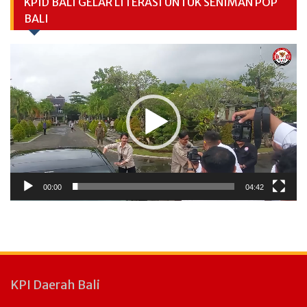
KPID BALI GELAR LITERASI UNTUK SENIMAN POP
BALI
Video
Player
00:00
04:42
KPI Daerah Bali