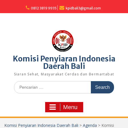
Skip
to
0812 3819 9935
kpidbali3@gmail.com
content
Komisi Penyiaran Indonesia
Daerah Bali
Siaran Sehat, Masyarakat Cerdas dan Bermartabat
Search
for:
Menu
Komisi Penyiaran Indonesia Daerah Bali
>
Agenda
>
Komisi