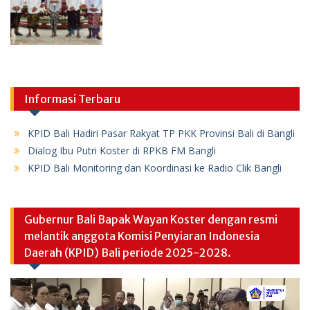
Informasi Terbaru
KPID Bali Hadiri Pasar Rakyat TP PKK Provinsi Bali di Bangli
Dialog Ibu Putri Koster di RPKB FM Bangli
KPID Bali Monitoring dan Koordinasi ke Radio Clik Bangli
Gubernur Bali Bapak Wayan Koster dengan resmi
melantik anggota Komisi Penyiaran Indonesia
Daerah (KPID) Bali periode 2025-2028.
Video
Player