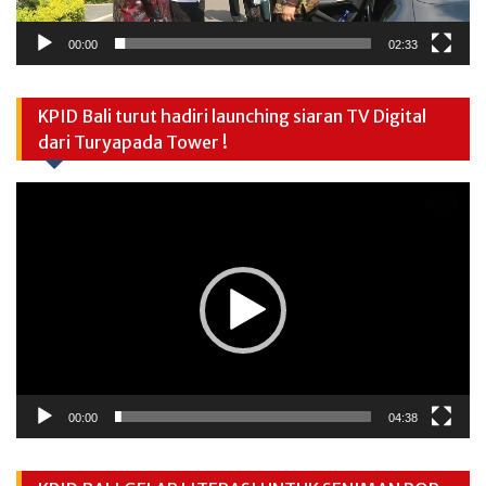
00:00
02:33
KPID Bali turut hadiri launching siaran TV Digital
dari Turyapada Tower !
Video
Player
00:00
04:38