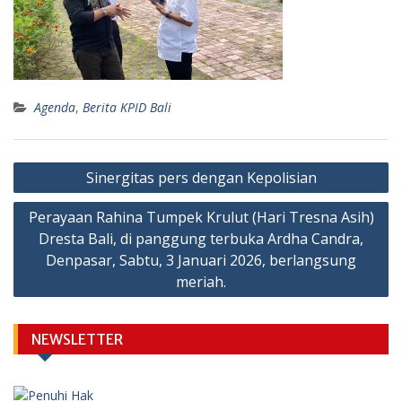
Agenda
,
Berita KPID Bali
Post
Sinergitas pers dengan Kepolisian
navigation
Perayaan Rahina Tumpek Krulut (Hari Tresna Asih)
Dresta Bali, di panggung terbuka Ardha Candra,
Denpasar, Sabtu, 3 Januari 2026, berlangsung
meriah.
NEWSLETTER