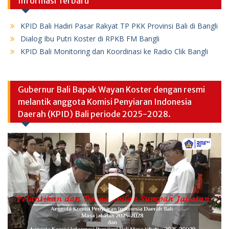
Informasi Terbaru
KPID Bali Hadiri Pasar Rakyat TP PKK Provinsi Bali di Bangli
Dialog Ibu Putri Koster di RPKB FM Bangli
KPID Bali Monitoring dan Koordinasi ke Radio Clik Bangli
Gubernur Bali Bapak Wayan Koster dengan resmi
melantik anggota Komisi Penyiaran Indonesia
Daerah (KPID) Bali periode 2025-2028.
Video
Player