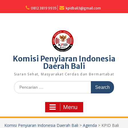
Skip
to
0812 3819 9935
kpidbali3@gmail.com
content
Komisi Penyiaran Indonesia
Daerah Bali
Siaran Sehat, Masyarakat Cerdas dan Bermartabat
Search
for:
Menu
Komisi Penyiaran Indonesia Daerah Bali
>
Agenda
>
KPID Bali