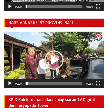
00:00
03:10
HARSIARNAS KE-92 PROVINSI BALI
Video
Player
00:00
02:33
KPID Bali turut hadiri launching siaran TV Digital
dari Turyapada Tower !