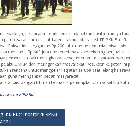
n sebaliknya, petani atau produsen mendapatkan hasil jualannya tan
n pembayaran sama sekali karena semua difasilitasi TP PKK Bali. Rat
asar Rakyat ini dianggarkan Rp 200 juta, namun penjualan bisa lebih da
isa mencapai Rp 600 juta dan murni masuk ke rekening penjual. Inila
aya pemerintah Bali meningkatkan kesejahteraan masyarakat baik pet
pelaku UMKM dan meringankan masyarakat. Kesuksen kegiatan ini 
lkan rencana untuk menggelar kegiatan serupa saat jelang hari ray
an guna meringankan beban masyarakat.
 acara, diisi dengan hiburan termasuk penampilan olah vokal Ibu Putri
nda
,
Berita KPID Bali
g Ibu Putri Koster di RPKB
angli
ation