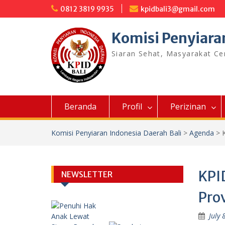
Skip
0812 3819 9935
kpidbali3@gmail.com
to
content
Komisi Penyiara
Siaran Sehat, Masyarakat C
Beranda
Profil
Perizinan
Komisi Penyiaran Indonesia Daerah Bali
>
Agenda
>
KPID
NEWSLETTER
Prov
July 