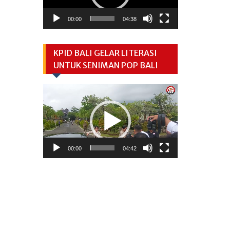
00:00
04:38
KPID BALI GELAR LITERASI
UNTUK SENIMAN POP BALI
Video
Player
00:00
04:42