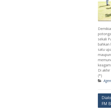
Demikia
potonga
sekali P
bahkan b
satu up
maupun 
memuncu
keagama
Di akhir
(*)
Age
Post
Dialo
FM B
navig