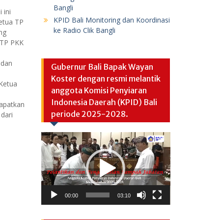
Bangli
 ini
KPID Bali Monitoring dan Koordinasi
Ketua TP
ke Radio Clik Bangli
ng
s TP PKK
 dan
Gubernur Bali Bapak Wayan
Koster dengan resmi melantik
 Ketua
anggota Komisi Penyiaran
Indonesia Daerah (KPID) Bali
dapatkan
periode 2025-2028.
dari
Video
Player
00:00
03:10