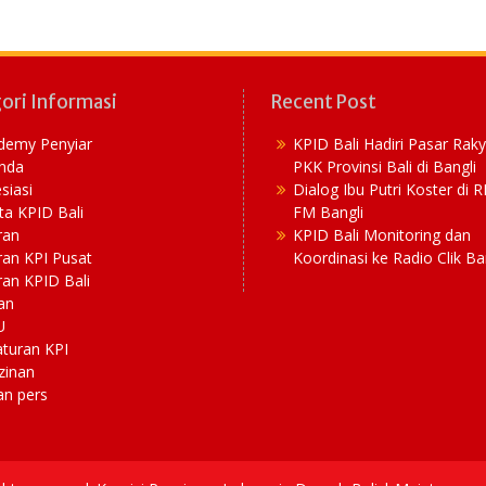
ori Informasi
Recent Post
demy Penyiar
KPID Bali Hadiri Pasar Rak
nda
PKK Provinsi Bali di Bangli
siasi
Dialog Ibu Putri Koster di 
ta KPID Bali
FM Bangli
ran
KPID Bali Monitoring dan
ran KPI Pusat
Koordinasi ke Radio Clik Ba
an KPID Bali
an
U
aturan KPI
zinan
an pers