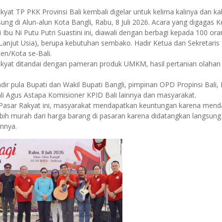
kyat TP PKK Provinsi Bali kembali digelar untuk kelima kalinya dan kali
ung di Alun-alun Kota Bangli, Rabu, 8 Juli 2026. Acara yang digagas 
 Ibu Ni Putu Putri Suastini ini, diawali dengan berbagi kepada 100 ora
(Lanjut Usia), berupa kebutuhan sembako. Hadir Ketua dan Sekretari
en/Kota se-Bali.
akyat ditandai dengan pameran produk UMKM, hasil pertanian olahan
dir pula Bupati dan Wakil Bupati Bangli, pimpinan OPD Propinsi Bali,
li Agus Astapa Komisioner KPID Bali lainnya dan masyarakat.
 Pasar Rakyat ini, masyarakat mendapatkan keuntungan karena men
bih murah dari harga barang di pasaran karena didatangkan langsung 
nnya.