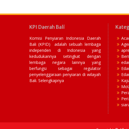
KPI Daerah Bali
Kateg
Komisi Penyiaran Indonesia Daerah
Aca
Bali (KPID) adalah sebuah lembaga
Age
independen di Indonesia yang
apre
kedudukannya setingkat dengan
Beri
lembaga negara lainnya yang
eda
berfungsi sebagai regulator
Eda
penyelenggaraan penyiaran di wilayah
Edar
Bali. Selengkapnya
Kaji
Mo
Per
Peri
siar