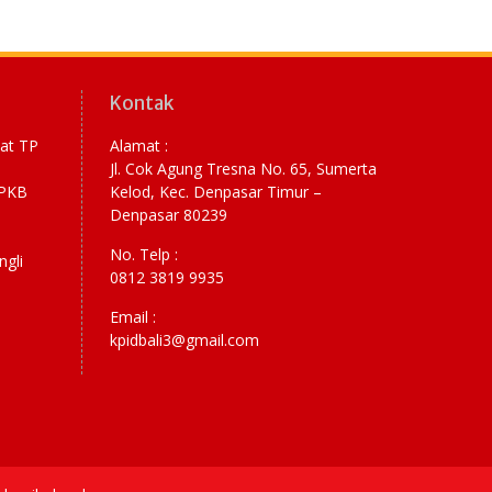
Kontak
yat TP
Alamat :
Jl. Cok Agung Tresna No. 65, Sumerta
RPKB
Kelod, Kec. Denpasar Timur –
Denpasar 80239
No. Telp :
ngli
0812 3819 9935
Email :
kpidbali3@gmail.com