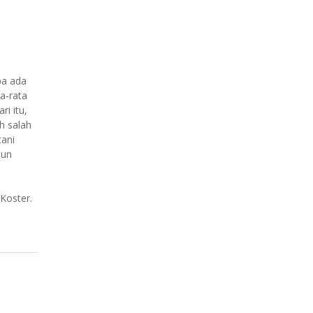
pa ada
a-rata
ri itu,
h salah
ani
pun
a
 Koster.