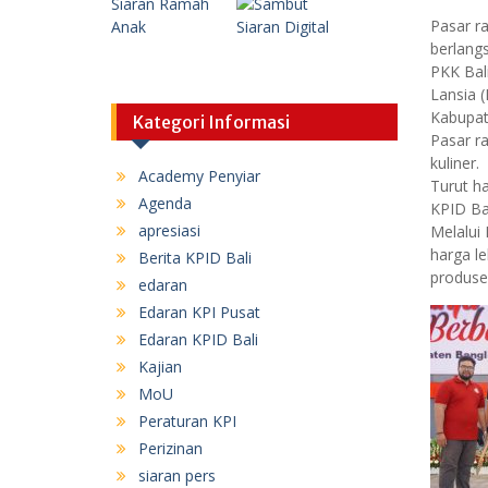
Pasar ra
berlangs
PKK Bali
Lansia 
Kabupat
Kategori Informasi
Pasar r
kuliner.
Academy Penyiar
Turut ha
Agenda
KPID Ba
apresiasi
Melalui
harga le
Berita KPID Bali
produse
edaran
Edaran KPI Pusat
Edaran KPID Bali
Kajian
MoU
Peraturan KPI
Perizinan
siaran pers