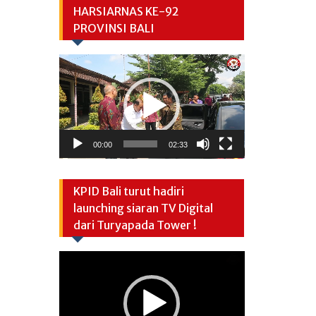
HARSIARNAS KE-92
PROVINSI BALI
Video
Player
00:00
02:33
KPID Bali turut hadiri
launching siaran TV Digital
dari Turyapada Tower !
Video
Player