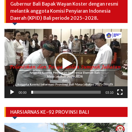
Gubernur Bali Bapak Wayan Koster dengan resmi
melantik anggota Komisi Penyiaran Indonesia
Daerah (KPID) Bali periode 2025-2028.
Video
Player
00:00
03:10
HARSIARNAS KE-92 PROVINSI BALI
Video
Player