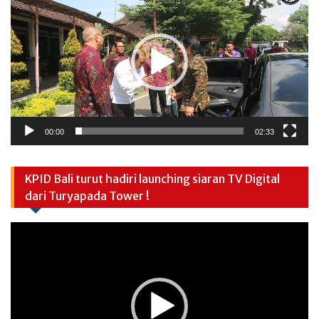
00:00
02:33
KPID Bali turut hadiri launching siaran TV Digital
dari Turyapada Tower !
Video
Player