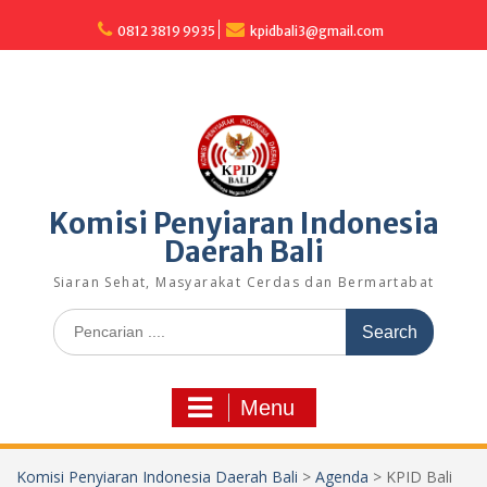
Skip
to
0812 3819 9935
kpidbali3@gmail.com
content
Komisi Penyiaran Indonesia
Daerah Bali
Siaran Sehat, Masyarakat Cerdas dan Bermartabat
Search
for:
Menu
Komisi Penyiaran Indonesia Daerah Bali
>
Agenda
>
KPID Bali