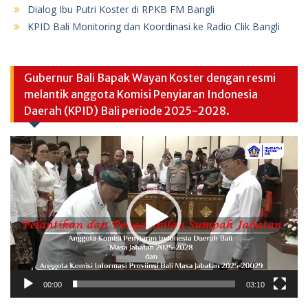
Dialog Ibu Putri Koster di RPKB FM Bangli
KPID Bali Monitoring dan Koordinasi ke Radio Clik Bangli
Gubernur Bali Bapak Wayan Koster dengan resmi
melantik anggota Komisi Penyiaran Indonesia
Daerah (KPID) Bali periode 2025-2028.
Video
Player
00:00
03:10