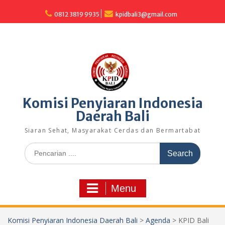
Skip
to
0812 3819 9935
kpidbali3@gmail.com
content
Komisi Penyiaran Indonesia
Daerah Bali
Siaran Sehat, Masyarakat Cerdas dan Bermartabat
Search
for:
Menu
Komisi Penyiaran Indonesia Daerah Bali
>
Agenda
>
KPID Bali