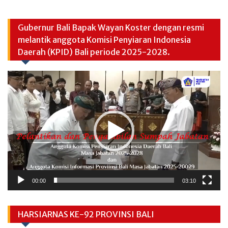
Gubernur Bali Bapak Wayan Koster dengan resmi
melantik anggota Komisi Penyiaran Indonesia
Daerah (KPID) Bali periode 2025-2028.
Video
Player
00:00
03:10
HARSIARNAS KE-92 PROVINSI BALI