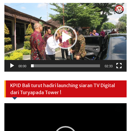
Video
Player
00:00
02:33
KPID Bali turut hadiri launching siaran TV Digital
dari Turyapada Tower !
Video
Player