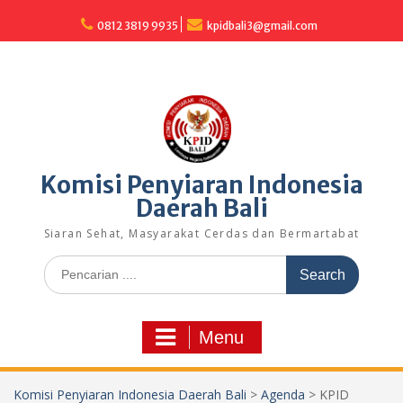
Skip
to
0812 3819 9935
kpidbali3@gmail.com
content
Komisi Penyiaran Indonesia
Daerah Bali
Siaran Sehat, Masyarakat Cerdas dan Bermartabat
Search
for:
Menu
Komisi Penyiaran Indonesia Daerah Bali
>
Agenda
>
KPID