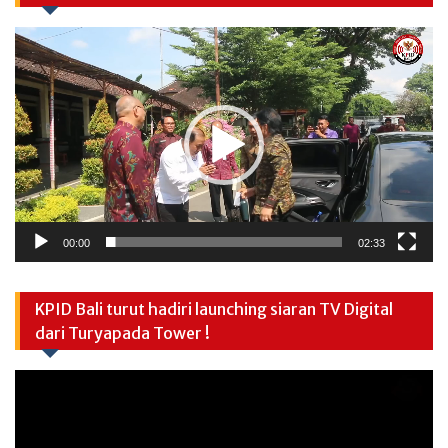
Video
Player
00:00
02:33
KPID Bali turut hadiri launching siaran TV Digital
dari Turyapada Tower !
Video
Player