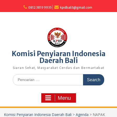
Skip
to
0812 3819 9935
kpidbali3@gmail.com
content
Komisi Penyiaran Indonesia
Daerah Bali
Siaran Sehat, Masyarakat Cerdas dan Bermartabat
Search
for:
Menu
Komisi Penyiaran Indonesia Daerah Bali
>
Agenda
>
NAPAK