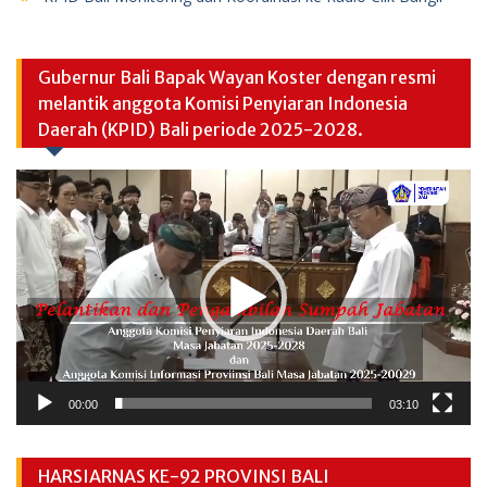
Gubernur Bali Bapak Wayan Koster dengan resmi
melantik anggota Komisi Penyiaran Indonesia
Daerah (KPID) Bali periode 2025-2028.
Video
Player
00:00
03:10
HARSIARNAS KE-92 PROVINSI BALI