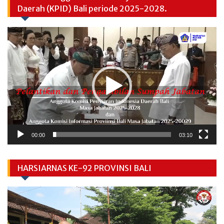
Daerah (KPID) Bali periode 2025-2028.
Video
Player
00:00
03:10
HARSIARNAS KE-92 PROVINSI BALI
Video
Player