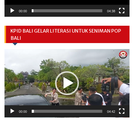
00:00
04:38
KPID BALI GELAR LITERASI UNTUK SENIMAN POP
BALI
Video
Player
00:00
04:42