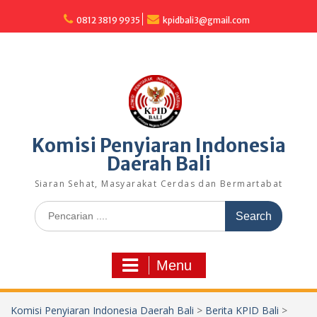
Skip
to
0812 3819 9935
kpidbali3@gmail.com
content
Komisi Penyiaran Indonesia
Daerah Bali
Siaran Sehat, Masyarakat Cerdas dan Bermartabat
Search
for:
Menu
Komisi Penyiaran Indonesia Daerah Bali
>
Berita KPID Bali
>