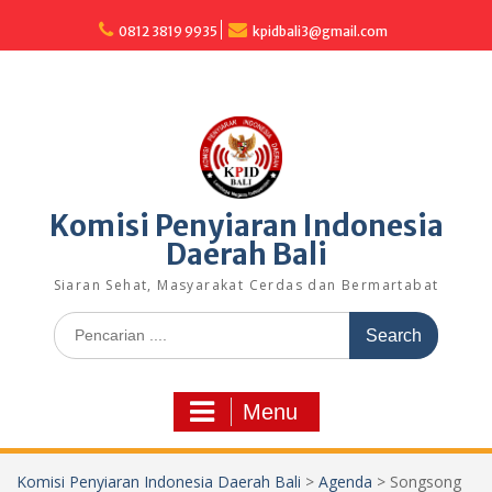
Skip
to
0812 3819 9935
kpidbali3@gmail.com
content
Komisi Penyiaran Indonesia
Daerah Bali
Siaran Sehat, Masyarakat Cerdas dan Bermartabat
Search
for:
Menu
Komisi Penyiaran Indonesia Daerah Bali
>
Agenda
>
Songsong