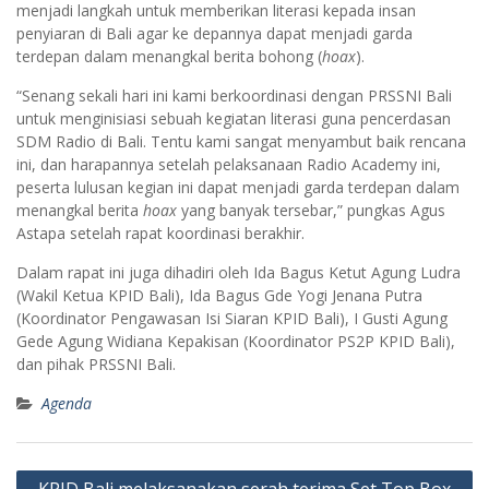
menjadi langkah untuk memberikan literasi kepada insan
penyiaran di Bali agar ke depannya dapat menjadi garda
terdepan dalam menangkal berita bohong (
hoax
).
“Senang sekali hari ini kami berkoordinasi dengan PRSSNI Bali
untuk menginisiasi sebuah kegiatan literasi guna pencerdasan
SDM Radio di Bali. Tentu kami sangat menyambut baik rencana
ini, dan harapannya setelah pelaksanaan Radio Academy ini,
peserta lulusan kegian ini dapat menjadi garda terdepan dalam
menangkal berita
hoax
yang banyak tersebar,” pungkas Agus
Astapa setelah rapat koordinasi berakhir.
Dalam rapat ini juga dihadiri oleh Ida Bagus Ketut Agung Ludra
(Wakil Ketua KPID Bali), Ida Bagus Gde Yogi Jenana Putra
(Koordinator Pengawasan Isi Siaran KPID Bali), I Gusti Agung
Gede Agung Widiana Kepakisan (Koordinator PS2P KPID Bali),
dan pihak PRSSNI Bali.
Agenda
Post
KPID Bali melaksanakan serah terima Set Top Box