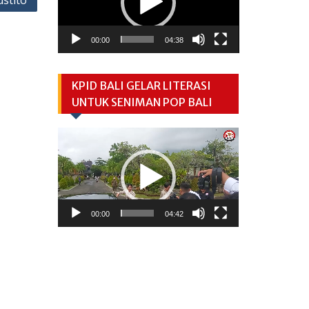
stito
00:00
04:38
KPID BALI GELAR LITERASI
UNTUK SENIMAN POP BALI
Video
Player
00:00
04:42