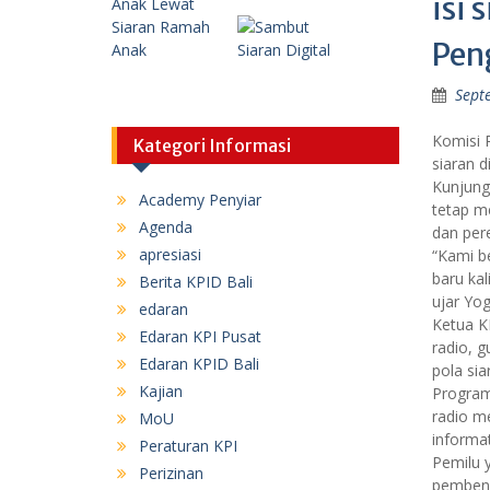
isi 
Pen
Sept
Komisi P
Kategori Informasi
siaran 
Kunjung
Academy Penyiar
tetap me
Agenda
dan per
apresiasi
“Kami b
baru kal
Berita KPID Bali
ujar Yo
edaran
Ketua K
Edaran KPI Pusat
radio, 
Edaran KPID Bali
pola si
Kajian
Program
radio m
MoU
informa
Peraturan KPI
Pemilu y
Perizinan
pembena