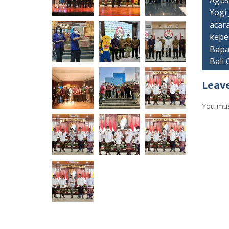
Agus
Yogi
acar
kepe
Bapa
Bali 
Leave
You mu