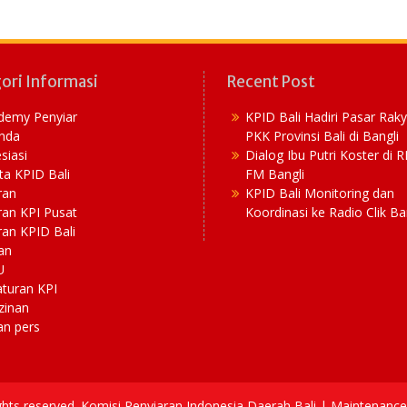
ori Informasi
Recent Post
demy Penyiar
KPID Bali Hadiri Pasar Rak
nda
PKK Provinsi Bali di Bangli
siasi
Dialog Ibu Putri Koster di 
ta KPID Bali
FM Bangli
ran
KPID Bali Monitoring dan
ran KPI Pusat
Koordinasi ke Radio Clik Ba
an KPID Bali
an
U
aturan KPI
zinan
an pers
ights reserved. Komisi Penyiaran Indonesia Daerah Bali | Maintenan