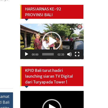
HARSIARNAS KE-92
PROVINSI BALI
Video
Player
00:00
02:33
KPID Bali turut hadiri
launching siaran TV Digital
dari Turyapada Tower !
Video
lamat
Player
 Bali