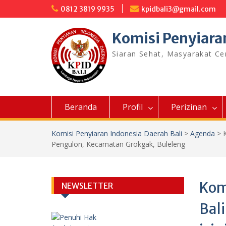
Skip
0812 3819 9935
kpidbali3@gmail.com
to
content
Komisi Penyiara
Siaran Sehat, Masyarakat C
Beranda
Profil
Perizinan
Komisi Penyiaran Indonesia Daerah Bali
>
Agenda
>
Pengulon, Kecamatan Grokgak, Buleleng
Kom
NEWSLETTER
Bal