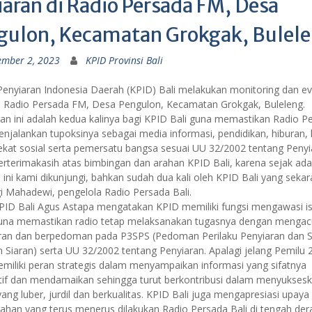
siaran di Radio Persada FM, Desa
gulon, Kecamatan Grokgak, Bulel
ember 2, 2023
KPID Provinsi Bali
enyiaran Indonesia Daerah (KPID) Bali melakukan monitoring dan eva
di Radio Persada FM, Desa Pengulon, Kecamatan Grokgak, Buleleng.
an ini adalah kedua kalinya bagi KPID Bali guna memastikan Radio P
njalankan tupoksinya sebagai media informasi, pendidikan, hiburan, 
ekat sosial serta pemersatu bangsa sesuai UU 32/2002 tentang Penyi
erterimakasih atas bimbingan dan arahan KPID Bali, karena sejak ada
i ini kami dikunjungi, bahkan sudah dua kali oleh KPID Bali yang sekar
gi Mahadewi, pengelola Radio Persada Bali.
PID Bali Agus Astapa mengatakan KPID memiliki fungsi mengawasi isi
guna memastikan radio tetap melaksanakan tugasnya dengan mengac
aran dan berpedoman pada P3SPS (Pedoman Perilaku Penyiaran dan 
 Siaran) serta UU 32/2002 tentang Penyiaran. Apalagi jelang Pemilu 
emiliki peran strategis dalam menyampaikan informasi yang sifatnya
tif dan mendamaikan sehingga turut berkontribusi dalam menyukses
ang luber, jurdil dan berkualitas. KPID Bali juga mengapresiasi upaya
han yang terus menerus dilakukan Radio Persada Bali di tengah der