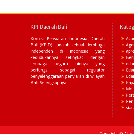
KPI Daerah Bali
Kateg
Komisi Penyiaran Indonesia Daerah
Aca
Bali (KPID) adalah sebuah lembaga
Age
independen di Indonesia yang
apre
kedudukannya setingkat dengan
Beri
lembaga negara lainnya yang
eda
berfungsi sebagai regulator
Eda
penyelenggaraan penyiaran di wilayah
Edar
Bali. Selengkapnya
Kaji
Mo
Per
Peri
siar
Copyright © All r