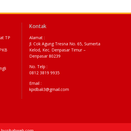
Kontak
yat TP
Alamat :
Jl. Cok Agung Tresna No. 65, Sumerta
RPKB
Kelod, Kec. Denpasar Timur –
Denpasar 80239
No. Telp :
ngli
0812 3819 9935
Email :
kpidbali3@gmail.com
ce by:sibahweb.com