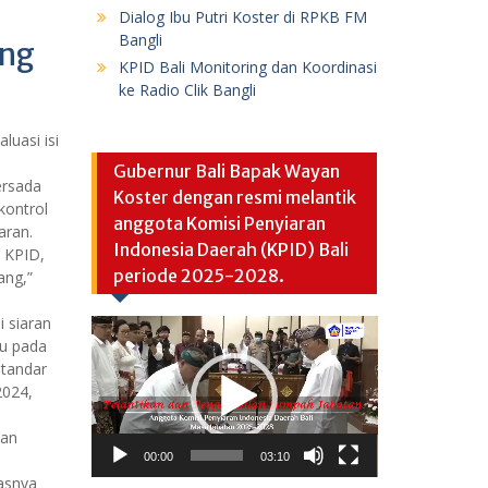
Dialog Ibu Putri Koster di RPKB FM
Bangli
eng
KPID Bali Monitoring dan Koordinasi
ke Radio Clik Bangli
luasi isi
Gubernur Bali Bapak Wayan
ersada
Koster dengan resmi melantik
kontrol
anggota Komisi Penyiaran
aran.
Indonesia Daerah (KPID) Bali
 KPID,
periode 2025-2028.
ang,”
 siaran
Video
u pada
Player
Standar
2024,
kan
00:00
03:10
asnya