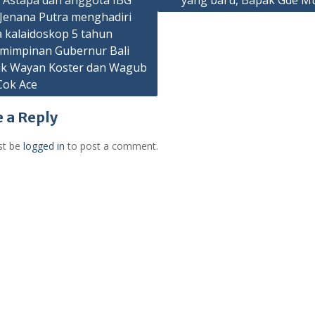
 Astapa dan anggota IBG
yang baru, Bapak Gde Mu
 Jenana Putra menghadiri
a kalaidoskop 5 tahun
mimpinan Gubernur Bali
k Wayan Koster dan Wagub
Cok Ace
 a Reply
st be
logged in
to post a comment.