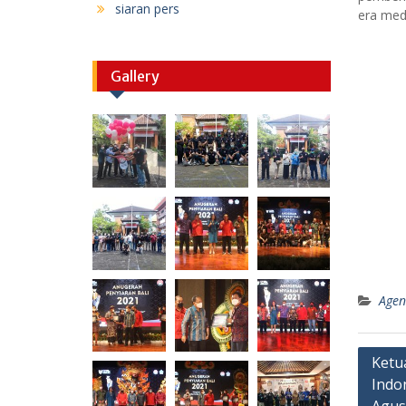
siaran pers
era media
Gallery
Age
Post
Ketu
Indo
navig