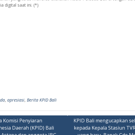
 digital saat ini. (*)
nda
,
apresiasi
,
Berita KPID Bali
a Komisi Penyiaran
KPID Bali mengucapkan se
nesia Daerah (KPID) Bali
kepada Kepala Stasiun TVRI
ation