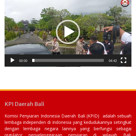
Video
Player
00:00
04:42
KPI Daerah Bali
Komisi Penyiaran Indonesia Daerah Bali (KPID) adalah sebuah
lembaga independen di Indonesia yang kedudukannya setingkat
dengan lembaga negara lainnya yang berfungsi sebagai
regulator penyelenggaraan penyiaran di wilayah Bali.