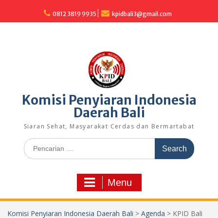
Skip
to
0812 3819 9935
kpidbali3@gmail.com
content
Komisi Penyiaran Indonesia
Daerah Bali
Siaran Sehat, Masyarakat Cerdas dan Bermartabat
Search
for:
Menu
Komisi Penyiaran Indonesia Daerah Bali
>
Agenda
>
KPID Bali