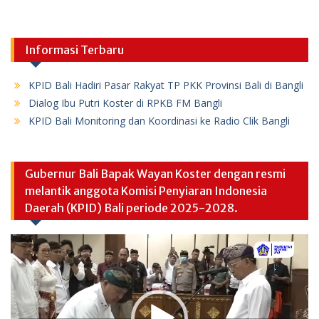
Informasi Terbaru
KPID Bali Hadiri Pasar Rakyat TP PKK Provinsi Bali di Bangli
Dialog Ibu Putri Koster di RPKB FM Bangli
KPID Bali Monitoring dan Koordinasi ke Radio Clik Bangli
Gubernur Bali Bapak Wayan Koster dengan resmi
melantik anggota Komisi Penyiaran Indonesia
Daerah (KPID) Bali periode 2025-2028.
Video
Player