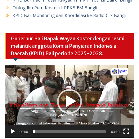
Dialog Ibu Putri Koster di RPKB FM Bangli
KPID Bali Monitoring dan Koordinasi ke Radio Clik Bangli
Gubernur Bali Bapak Wayan Koster dengan resmi
melantik anggota Komisi Penyiaran Indonesia
Daerah (KPID) Bali periode 2025-2028.
Video
Player
00:00
03:10