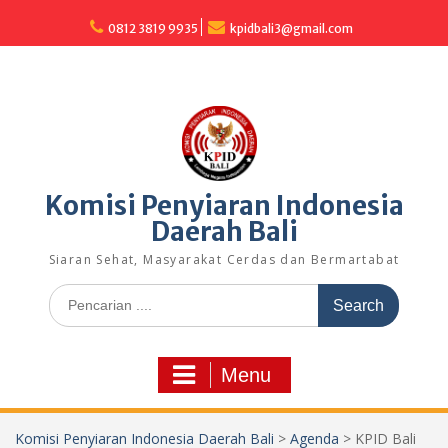
Skip
to
0812 3819 9935
kpidbali3@gmail.com
content
Komisi Penyiaran Indonesia
Daerah Bali
Siaran Sehat, Masyarakat Cerdas dan Bermartabat
Search
for:
Menu
Komisi Penyiaran Indonesia Daerah Bali
>
Agenda
>
KPID Bali