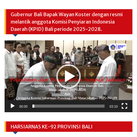
Gubernur Bali Bapak Wayan Koster dengan resmi
melantik anggota Komisi Penyiaran Indonesia
Daerah (KPID) Bali periode 2025-2028.
Video
Player
00:00
03:10
HARSIARNAS KE-92 PROVINSI BALI