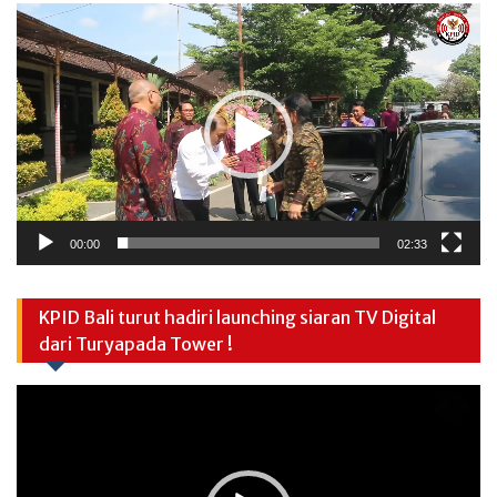
Video
Player
00:00
02:33
KPID Bali turut hadiri launching siaran TV Digital
dari Turyapada Tower !
Video
Player