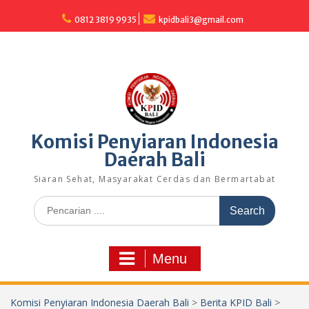
Skip
to
0812 3819 9935
kpidbali3@gmail.com
content
Komisi Penyiaran Indonesia
Daerah Bali
Siaran Sehat, Masyarakat Cerdas dan Bermartabat
Search
for:
Menu
Komisi Penyiaran Indonesia Daerah Bali
>
Berita KPID Bali
>